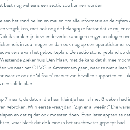
et best nog wel eens een sectio zou kunnen worden. 
 aan het rond bellen en mailen om alle informatie en de cijfers 
en vergelijken, met ook nog de belangrijke factor dat ze mij er ec
Ook ik sprak mijn bevriende verloskundigen en gynaecologen ove
ziekenhuis in zou mogen en dan ook nog op een operatiekamer ev
euwe versie van het geboorteplan. De sectio stond gepland op d
 Westeinde Ziekenhuis Den Haag, met de kans dat ik mee mocht
en we naar het OLVG in Amsterdam gaan, waar ze niet alleen 1 
 waar ze ook de ‘al fours’ manier van bevallen supporten en... i
s een solide plan!
 7 maart, de datum die haar kleintje haar al met 8 weken had in
en gebroken. Mijn eerste vraag dan: ‘Zijn er al weeën?’ Die waren 
 slapen en dat zij dat ook moesten doen. Even later appten ze dat
hten, waar bleek dat de kleine in het vruchtwater gepoept had. 