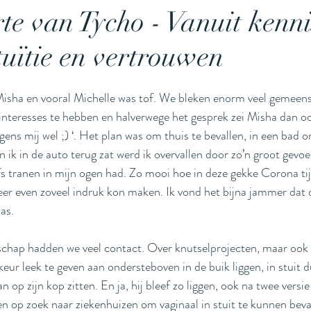
te van Tycho - Vanuit kenni
tuïtie en vertrouwen
stuitbevalling
stuit
miskraam
waterme
sha en vooral Michelle was tof. We bleken enorm veel gemeens
s
keizersnede
tweeling
interesses te hebben en halverwege het gesprek zei Misha dan ook
olgens mij wel ;) ‘. Het plan was om thuis te bevallen, in een bad 
en ik in de auto terug zat werd ik overvallen door zo’n groot gevoe
fs tranen in mijn ogen had. Zo mooi hoe in deze gekke Corona ti
er even zoveel indruk kon maken. Ik vond het bijna jammer dat 
as. 
hap hadden we veel contact. Over knutselprojecten, maar ook ov
eur leek te geven aan ondersteboven in de buik liggen, in stuit d
 op zijn kop zitten. En ja, hij bleef zo liggen, ook na twee versi
n op zoek naar ziekenhuizen om vaginaal in stuit te kunnen beval