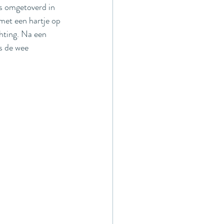
s omgetoverd in 
met een hartje op 
chting. Na een 
s de wee 