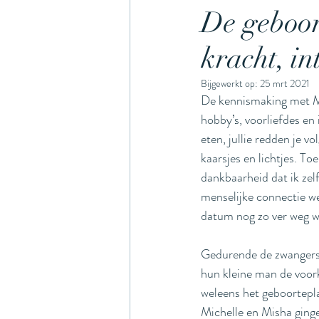
De geboor
kracht, in
awardwinninphotographer
Bijgewerkt op:
25 mrt 2021
De kennismaking met Mi
bodypositivity
kerstmi
hobby’s, voorliefdes en 
eten, jullie redden je v
kaarsjes en lichtjes. To
dankbaarheid dat ik zel
menselijke connectie we
datum nog zo ver weg w
Gedurende de zwangersc
hun kleine man de voork
weleens het geboorteplan
Michelle en Misha ginge