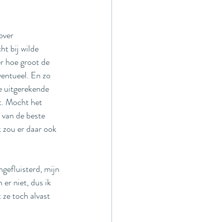
over 
ht bij wilde 
r hoe groot de 
entueel. En zo 
e uitgerekende 
. Mocht het 
van de beste 
k zou er daar ook 
gefluisterd, mijn 
er niet, dus ik 
 ze toch alvast 