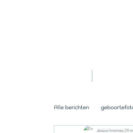
Home
Jessica
Alle berichten
geboortefot
Jessica Innemee
24 m
cordburning
day in the 