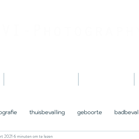
Jouw geboortefotograaf
By Jessica Innemee
Geboortefotografie
Fotoshoots
ografie
thuisbevalling
geboorte
badbeval
rt 2021
6 minuten om te lezen
life
lotus
award
prijs
winnen