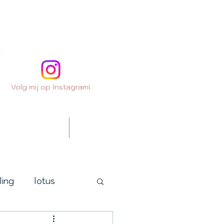
Volg mij op Instagram!
Contact
Extra's
ling
lotus