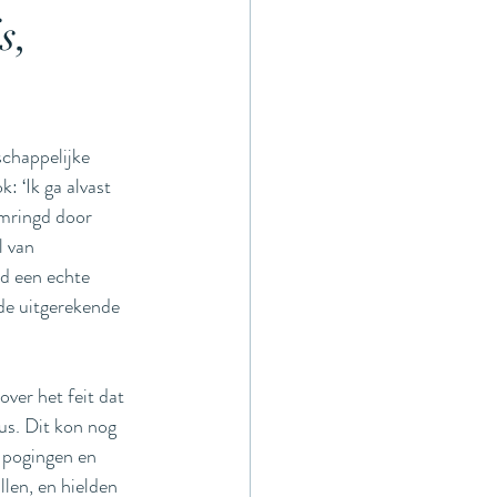
s,
thode
chappelijke 
: ‘Ik ga alvast 
omringd door 
l van 
jd een echte 
de uitgerekende 
er het feit dat 
us. Dit kon nog 
e pogingen en 
len, en hielden 