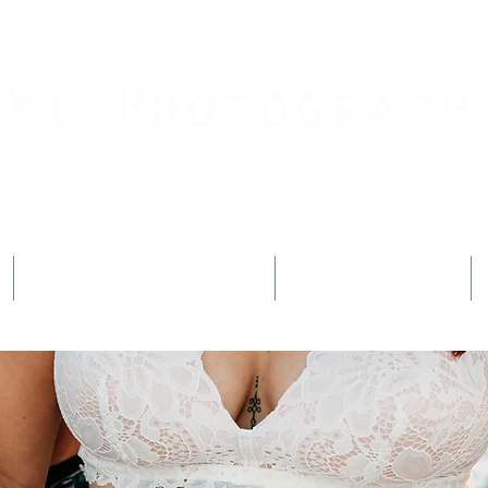
Jouw geboortefotograaf
By Jessica Innemee
Geboortefotografie
Fotoshoots