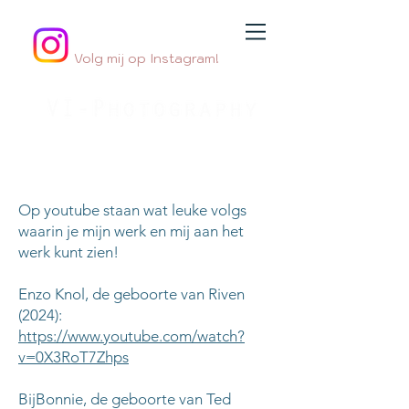
Volg mij op Instagram!
Jouw
geboortefotograaf
By Jessica Innemee
Op youtube staan wat leuke volgs
waarin je mijn werk en mij aan het
werk kunt zien!
Enzo Knol, de geboorte van Riven
(2024):
https://www.youtube.com/watch?
v=0X3RoT7Zhps
BijBonnie, de geboorte van Ted