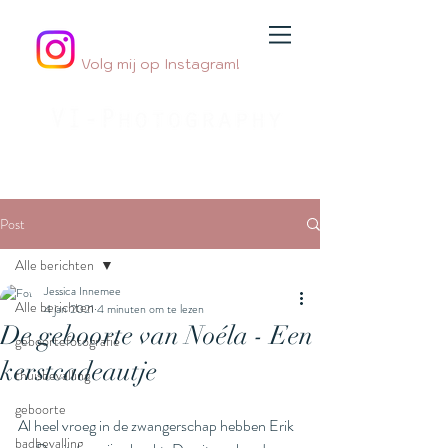
Volg mij op Instagram!
Jouw
geboortefotograaf
By Jessica Innemee
Post
Alle berichten
Jessica Innemee
Alle berichten
4 jan 2021
4 minuten om te lezen
De geboorte van Noéla - Een
geboortefotografie
kerstcadeautje
thuisbevalling
geboorte
Al heel vroeg in de zwangerschap hebben Erik 
badbevalling