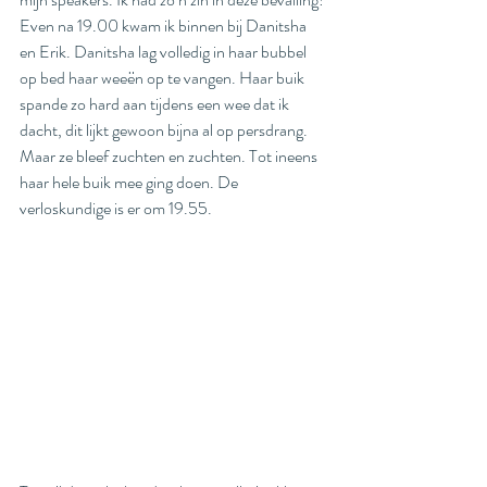
Even na 19.00 kwam ik binnen bij Danitsha 
en Erik. Danitsha lag volledig in haar bubbel 
op bed haar weeën op te vangen. Haar buik 
spande zo hard aan tijdens een wee dat ik 
dacht, dit lijkt gewoon bijna al op persdrang. 
Maar ze bleef zuchten en zuchten. Tot ineens 
haar hele buik mee ging doen. De 
verloskundige is er om 19.55. 