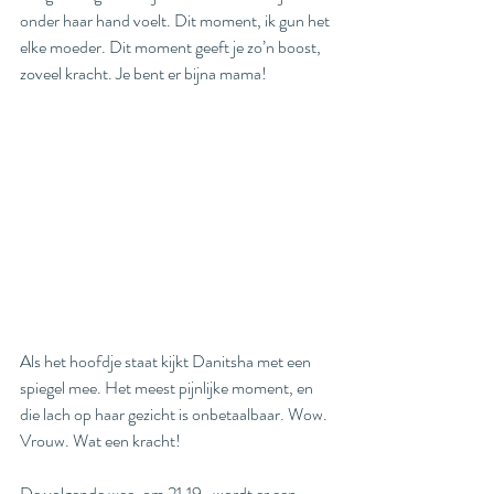
onder haar hand voelt. Dit moment, ik gun het 
elke moeder. Dit moment geeft je zo’n boost, 
zoveel kracht. Je bent er bijna mama!
Als het hoofdje staat kijkt Danitsha met een 
spiegel mee. Het meest pijnlijke moment, en 
die lach op haar gezicht is onbetaalbaar. Wow. 
Vrouw. Wat een kracht! 
De volgende wee, om 21.19,  wordt er een 