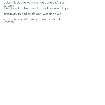
zeker als dat de wens van de ouders is’. Yes! 
kerstmis
Danitsha kon het daardoor ook loslaten. Bijna 
twee weken had ze al voor-weeen en we 
keizersnede
stonden echt allemaal al in de startblokken. 
tweeling