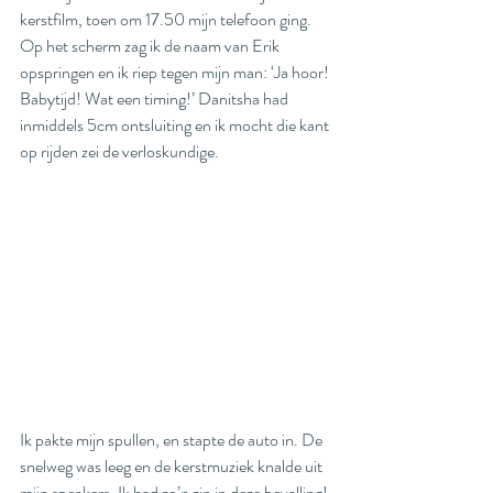
kerstfilm, toen om 17.50 mijn telefoon ging. 
Op het scherm zag ik de naam van Erik 
opspringen en ik riep tegen mijn man: ‘Ja hoor! 
Babytijd! Wat een timing!’ Danitsha had 
inmiddels 5cm ontsluiting en ik mocht die kant 
op rijden zei de verloskundige. 
Ik pakte mijn spullen, en stapte de auto in. De 
snelweg was leeg en de kerstmuziek knalde uit 
mijn speakers. Ik had zo’n zin in deze bevalling! 