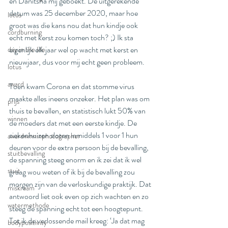
en Danitsha mij geboekt. De uitgerekende 
datum was 25 december 2020, maar hoe 
lotus
groot was die kans nou dat hun kindje ook 
cordburning
echt met kerst zou komen toch? ;) Ik sta 
eigenlijk elk jaar wel op wacht met kerst en 
day in the life
nieuwjaar, dus voor mij echt geen probleem. 
lotus
award
Toen kwam Corona en dat stomme virus 
maakte alles ineens onzeker. Het plan was om 
prijs
thuis te bevallen, en statistisch lukt 50% van 
winnen
de moeders dat met een eerste kindje. De 
ziekenhuizen sloten inmiddels 1 voor 1 hun 
awardwinninphotographer
deuren voor de extra persoon bij de bevalling, 
stuitbevalling
de spanning steeg enorm en ik zei dat ik wel 
stuit
graag wou weten of ik bij de bevalling zou 
morgen zijn van de verloskundige praktijk. Dat 
miskraam
antwoord liet ook even op zich wachten en zo 
watermethode
steeg de spanning echt tot een hoogtepunt. 
Tot ik de verlossende mail kreeg: ‘Ja dat mag 
bodypositivity