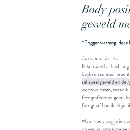
Body posit
geweld me
awardwinninphotographer
* Trigger warning, deze 
bodypositivity
kerstmi
Intro door Jessica:
Ik ken Jentl al heel lan
begin en schreef prach
seksueel geweld en de 
woordkunsten, maar ik b
fotografeert zo goed, ka
fotograaf had ik altijd a
Maar hoe vraag je ieman
op een kunstige manier.