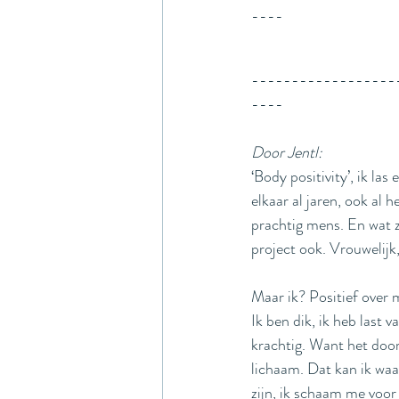
----
------------------
----
Door Jentl:
‘Body positivity’, ik las
elkaar al jaren, ook al 
prachtig mens. En wat z
project ook. Vrouwelijk,
Maar ik? Positief over m
Ik ben dik, ik heb last v
krachtig. Want het door
lichaam. Dat kan ik wa
zijn, ik schaam me voor