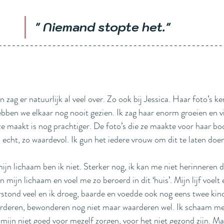
" Niemand stopte het."
--------------------------------------------------
 en zag er natuurlijk al veel over. Zo ook bij Jessica. Haar foto’s k
hebben we elkaar nog nooit gezien. Ik zag haar enorm groeien en v
e maakt is nog prachtiger. De foto’s die ze maakte voor haar bod
 echt, zo waardevol. Ik gun het iedere vrouw om dit te laten doen
ijn lichaam ben ik niet. Sterker nog, ik kan me niet herinneren da
an mijn lichaam en voel me zo beroerd in dit ‘huis’. Mijn lijf voelt
stond veel en ik droeg, baarde en voedde ook nog eens twee kin
arderen, bewonderen nog niet maar waarderen wel. Ik schaam me
 mijn niet goed voor mezelf zorgen, voor het niet gezond zijn. M