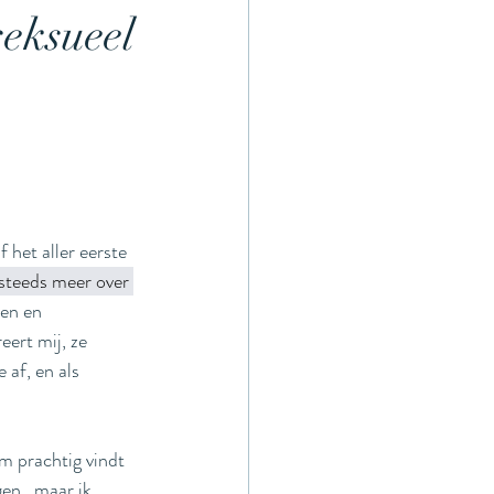
seksueel
thode
 het aller eerste 
 steeds meer over 
en en 
ert mij, ze 
 af, en als 
m prachtig vindt 
en...maar ik 