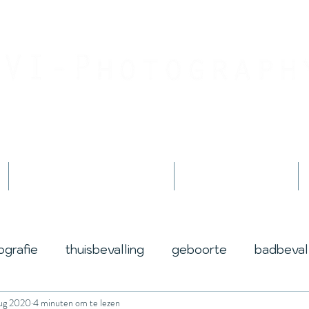
Jouw geboortefotograaf
By Jessica Innemee
Geboortefotografie
Fotoshoots
ografie
thuisbevalling
geboorte
badbeval
ug 2020
4 minuten om te lezen
life
lotus
award
prijs
winnen