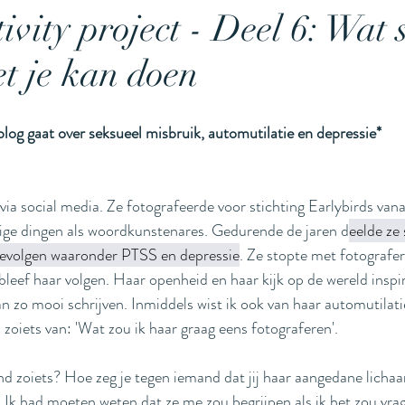
ivity project - Deel 6: Wat 
t je kan doen
stuitbevalling
stuit
miskraam
waterme
blog gaat over seksueel misbruik, automutilatie en depressie* 
s
keizersnede
tweeling
g via social media. Ze fotografeerde voor stichting Earlybirds vanaf
tige dingen als woordkunstenares. Gedurende de jaren d
eelde ze
gevolgen waaronder PTSS en depressie
. Ze stopte met fotografer
leef haar volgen. Haar openheid en haar kijk op de wereld inspire
n zo mooi schrijven. Inmiddels wist ik ook van haar automutilatie
l zoiets van: 'Wat zou ik haar graag eens fotograferen'. 
d zoiets? Hoe zeg je tegen iemand dat jij haar aangedane lichaa
 Ik had moeten weten dat ze me zou begrijpen als ik het zou vrag