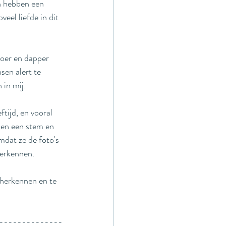
en hebben een 
eel liefde in dit 
stoer en dapper 
sen alert te 
in mij. 
tijd, en vooral 
nen een stem en 
mdat ze de foto's 
herkennen.
 herkennen en te 
--------------