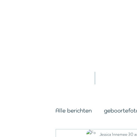
Home
Jessica
Alle berichten
geboortefot
Jessica Innemee
30 a
cordburning
day in the 