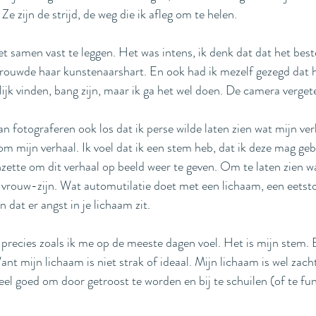
 Ze zijn de strijd, de weg die ik afleg om te helen. 
et samen vast te leggen. Het was intens, ik denk dat dat het beste
trouwde haar kunstenaarshart. En ook had ik mezelf gezegd dat h
lijk vinden, bang zijn, maar ik ga het wel doen. De camera verget
n fotograferen ook los dat ik perse wilde laten zien wat mijn verh
om mijn verhaal. Ik voel dat ik een stem heb, dat ik deze mag geb
inzette om dit verhaal op beeld weer te geven. Om te laten zien w
vrouw-zijn. Wat automutilatie doet met een lichaam, een eetsto
n dat er angst in je lichaam zit. 
 precies zoals ik me op de meeste dagen voel. Het is mijn stem. E
Want mijn lichaam is niet strak of ideaal. Mijn lichaam is wel zach
eel goed om door getroost te worden en bij te schuilen (of te fun