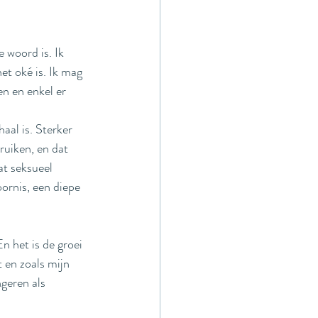
 woord is. Ik 
et oké is. Ik mag 
en en enkel er 
aal is. Sterker 
ruiken, en dat 
at seksueel 
ornis, een diepe 
n het is de groei 
t en zoals mijn 
geren als 