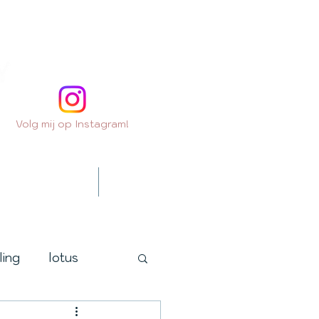
Volg mij op Instagram!
Contact
Extra's
ling
lotus