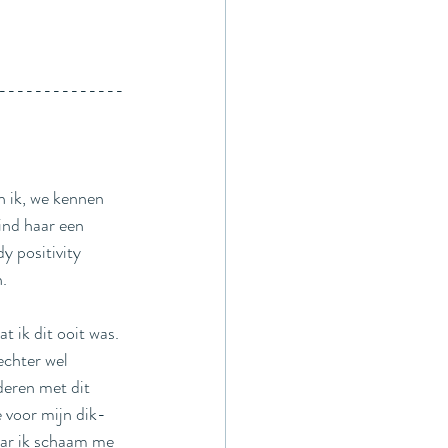
--------------
en ik, we kennen 
ind haar een 
y positivity 
. 
t ik dit ooit was. 
 echter wel 
deren met dit 
 voor mijn dik-
aar ik schaam me 