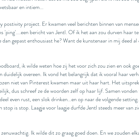
wetsbaar en intiem...
 postivity project. Er kwamen veel berichten binnen van mense
ns 'ping'....een bericht van Jentl. Of ik het aan zou durven haar te
je dan gepast enthousiast he? Want de kunstenaar in mij deed al
board, ik wilde weten hoe zij het voor zich zou zien en ook go
 duidelijk overeen. Ik vond het belangrijk dat ik vooral haar verha
ozen niet van Pinterest kwamen maar uit haar hart. Het uitsprek
ijk, dus schreef ze de woorden zelf op haar lijf. Samen vonden
 deel even rust, een slok drinken...en op naar de volgende setting
n stop is stop. Laagje voor laagje durfde Jentl steeds meer van zic
 zenuwachtig. Ik wilde dit zo graag goed doen. En we zouden elka