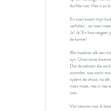
durfde niet. Het is zo k
En toen kwam mijn body
verhalen....en toen inee
Ja! Ja! En hoe reageer 
de kamer! 
We maakten elk een mood
zijn. Onze visies kwamen
Dat de teksten die we k
woorden  was soms moeil
tijdens de shoot, na elk
niets moet, nee is nee e
zien.
Van tevoren was ik best