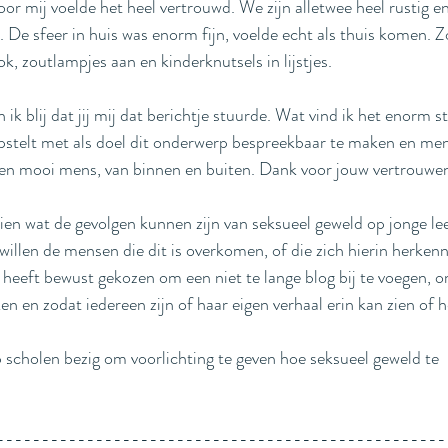
oor mij voelde het heel vertrouwd. We zijn alletwee heel rustig 
n. De sfeer in huis was enorm fijn, voelde echt als thuis komen. Zov
k, zoutlampjes aan en kinderknutsels in lijstjes. 
n ik blij dat jij mij dat berichtje stuurde. Wat vind ik het enorm 
opstelt met als doel dit onderwerp bespreekbaar te maken en men
een mooi mens, van binnen en buiten. Dank voor jouw vertrouwen 
ien wat de gevolgen kunnen zijn van seksueel geweld op jonge leef
illen de mensen die dit is overkomen, of die zich hierin herken
l heeft bewust gekozen om een niet te lange blog bij te voegen, o
ken en zodat iedereen zijn of haar eigen verhaal erin kan zien of 
p scholen bezig om voorlichting te geven hoe seksueel geweld te 
--------------------------------------------------