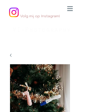
Volg mij op Instagram!
Jouw
geboortefotograaf
By Jessica Innemee