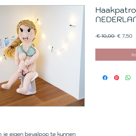
Haakpatro
NEDERLA
Normale
V
 € 10,00 
€ 7,50
prijs
I
m je eigen bevalpop te kunnen