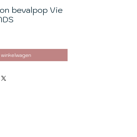
on bevalpop Vie
NDS
erkoopprijs
n winkelwagen