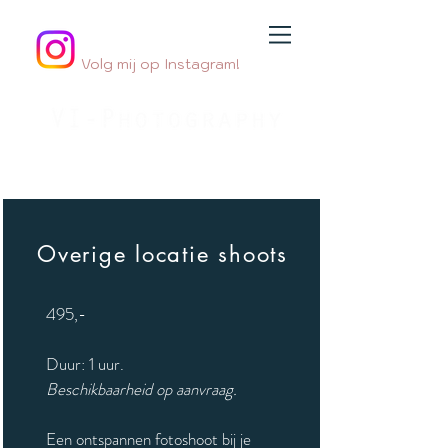
Volg mij op Instagram!
Jouw
geboortefotograaf
By Jessica Innemee
Overige locatie shoots
495,-
Duur: 1 uur.
Beschikbaarheid op aanvraag.
Een ontspannen fotoshoot bij je