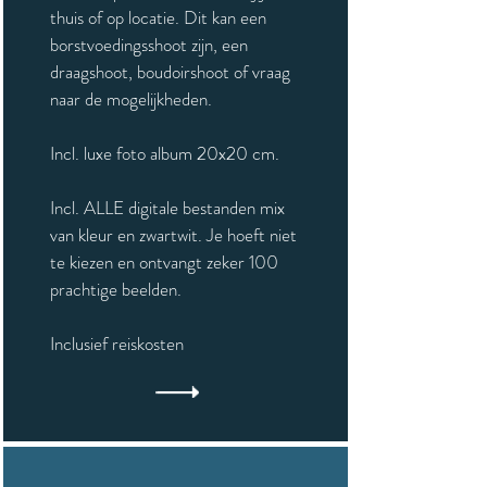
thuis of op locatie. Dit kan een
borstvoedingsshoot zijn, een
draagshoot, boudoirshoot of vraag
naar de mogelijkheden.
Incl. luxe foto album 20x20 cm.
Incl. ALLE digitale bestanden mix
van kleur en zwartwit. Je hoeft niet
te kiezen en ontvangt zeker 100
prachtige beelden.
Inclusief reiskosten