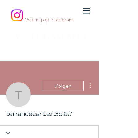
Volg mij op Instagram!
Jouw
geboortefotograaf
By Jessica Innemee
Meer acties
Volgen
terrancecart.e.r.36.0.7
terrancecart.e.r.36.0.7