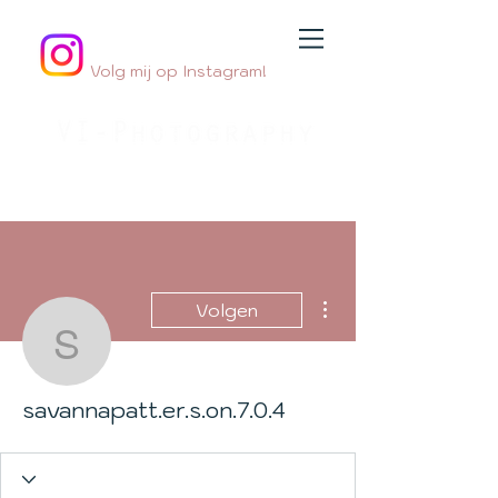
Volg mij op Instagram!
Jouw
geboortefotograaf
By Jessica Innemee
Meer acties
Volgen
savannapatt.er.s.on.7.0.
savannapatt.er.s.on.7.0.4